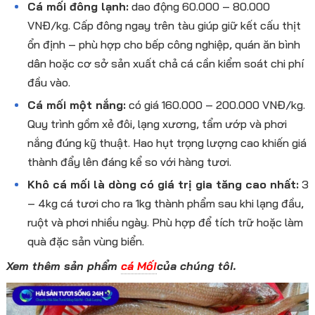
Cá mối đông lạnh:
dao động 60.000 – 80.000
VNĐ/kg. Cấp đông ngay trên tàu giúp giữ kết cấu thịt
ổn định – phù hợp cho bếp công nghiệp, quán ăn bình
dân hoặc cơ sở sản xuất chả cá cần kiểm soát chi phí
đầu vào.
Cá mối một nắng:
có giá 160.000 – 200.000 VNĐ/kg.
Quy trình gồm xẻ đôi, lạng xương, tẩm ướp và phơi
nắng đúng kỹ thuật. Hao hụt trọng lượng cao khiến giá
thành đẩy lên đáng kể so với hàng tươi.
Khô cá mối là dòng có giá trị gia tăng cao nhất:
3
– 4kg cá tươi cho ra 1kg thành phẩm sau khi lạng đầu,
ruột và phơi nhiều ngày. Phù hợp để tích trữ hoặc làm
quà đặc sản vùng biển.
Xem thêm sản phẩm
cá Mối
của chúng tôi.