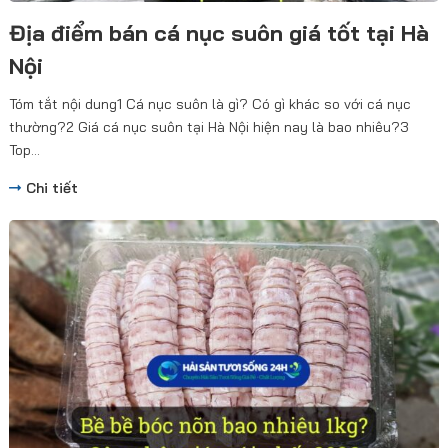
Địa điểm bán cá nục suôn giá tốt tại Hà
Nội
Tóm tắt nội dung1 Cá nục suôn là gì? Có gì khác so với cá nục
thường?2 Giá cá nục suôn tại Hà Nội hiện nay là bao nhiêu?3
Top...
Chi tiết