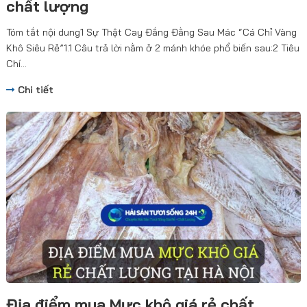
chất lượng
Tóm tắt nội dung1 Sự Thật Cay Đắng Đằng Sau Mác “Cá Chỉ Vàng
Khô Siêu Rẻ”1.1 Câu trả lời nằm ở 2 mánh khóe phổ biến sau:2 Tiêu
Chí...
Chi tiết
Địa điểm mua Mực khô giá rẻ chất