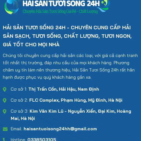
HẢI SẢN TƯƠI SỐNG 24H - CHUYÊN CUNG CẤP HẢI
SẢN SẠCH, TƯƠI SỐNG, CHẤT LƯỢNG, TƯƠI NGON,
GIÁ TỐT CHO MỌI NHÀ
Chúng tôi chuyên cung cấp hải sản các loại, với giá cả cạnh tranh
tốt nhất thị trường, đáp nhu cầu của mọi khách hàng. Phương
châm uy tín làm nên thương hiệu, Hải Sản Tươi Sống 24h rất hân
hạnh được phục vụ quý khách hàng gần xa.
Cơ sở 1:
Thị Trấn Cồn, Hải Hậu, Nam Định
Cơ sở 2:
FLC Complex, Phạm Hùng, Mỹ Đình, Hà Nội
Cơ sở 3:
Kim Văn Kim Lũ - Nguyễn Xiển, Đại Kim, Hoàng
Mai, Hà Nội
Email:
haisantuoisong24hh@gmail.com
Hotline:
0338503105