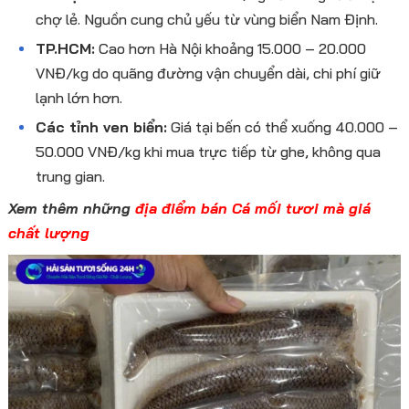
chợ lẻ. Nguồn cung chủ yếu từ vùng biển Nam Định.
TP.HCM:
Cao hơn Hà Nội khoảng 15.000 – 20.000
VNĐ/kg do quãng đường vận chuyển dài, chi phí giữ
lạnh lớn hơn.
Các tỉnh ven biển:
Giá tại bến có thể xuống 40.000 –
50.000 VNĐ/kg khi mua trực tiếp từ ghe, không qua
trung gian.
Xem thêm những
địa điểm bán Cá mối tươi mà giá
chất lượng