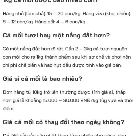
Hàng nhỏ (làm chả): 15 – 20 con/kg. Hàng vừa (kho, chiên):
8 – 12 con/kg. Hàng cối: 4 – 6 con/kg.
Cá mối tươi hay một nắng đắt hơn?
Cá một nắng đắt hơn rõ rệt. Cần 2 – 3kg cá tươi nguyên
con mới cho ra 1kg thành phẩm sau khi sơ chế và phơi nên
chi phí chế biến và hao hụt đều được tính vào giá bán.
Giá sỉ cá mối là bao nhiêu?
Đơn hàng từ 10kg trở lên thường được tính giá sỉ, thấp
hơn giá lẻ khoảng 15.000 – 30.000 VNĐ/kg tùy vựa và thời
điểm.
Giá cá mối có thay đổi theo ngày không?
Có
. Giá hải sản cập nhật theo từng phiên chợ sáng, phụ