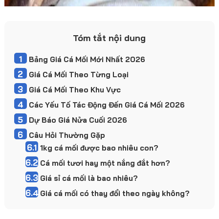
Tóm tắt nội dung
1
Bảng Giá Cá Mối Mới Nhất 2026
2
Giá Cá Mối Theo Từng Loại
3
Giá Cá Mối Theo Khu Vực
4
Các Yếu Tố Tác Động Đến Giá Cá Mối 2026
5
Dự Báo Giá Nửa Cuối 2026
6
Câu Hỏi Thường Gặp
6.1
1kg cá mối được bao nhiêu con?
6.2
Cá mối tươi hay một nắng đắt hơn?
6.3
Giá sỉ cá mối là bao nhiêu?
6.4
Giá cá mối có thay đổi theo ngày không?