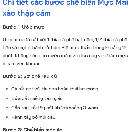
Chi tiết các bước chế biến Mực Mai
xào thập cẩm
Bước 1: Ướp mực
Ướp mực đã cắt với 1 thìa cà phê hạt nêm, 1/2 thìa cà phê
tiêu và một ít hành tỏi băm. Để mực thấm trong khoảng 15
phút. Không nên cho nước mắm vào lúc này vì sẽ làm mực
bị ra nước khi xào.
Bước 2: Sơ chế rau củ
Cà rốt gọt vỏ, tỉa hoa hoặc thái lát mỏng.
Dứa cắt miếng tam giác.
Cần tây, tỏi tây cắt khúc khoảng 3-4cm.
Hành tây bổ múi cau.
Bước 3: Chế biến món ăn