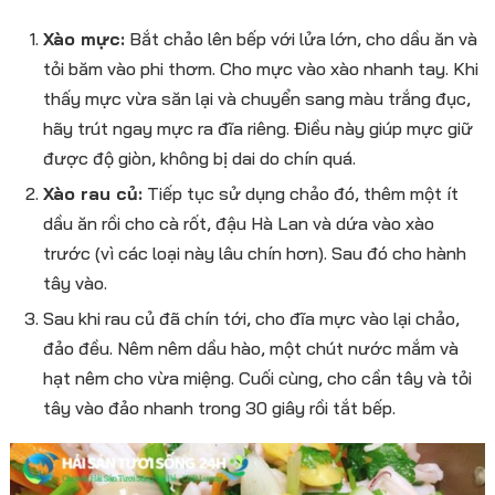
Xào mực:
Bắt chảo lên bếp với lửa lớn, cho dầu ăn và
tỏi băm vào phi thơm. Cho mực vào xào nhanh tay. Khi
thấy mực vừa săn lại và chuyển sang màu trắng đục,
hãy trút ngay mực ra đĩa riêng. Điều này giúp mực giữ
được độ giòn, không bị dai do chín quá.
Xào rau củ:
Tiếp tục sử dụng chảo đó, thêm một ít
dầu ăn rồi cho cà rốt, đậu Hà Lan và dứa vào xào
trước (vì các loại này lâu chín hơn). Sau đó cho hành
tây vào.
Sau khi rau củ đã chín tới, cho đĩa mực vào lại chảo,
đảo đều. Nêm nêm dầu hào, một chút nước mắm và
hạt nêm cho vừa miệng. Cuối cùng, cho cần tây và tỏi
tây vào đảo nhanh trong 30 giây rồi tắt bếp.