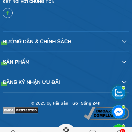
KẾT NỐI VỚI CHÚNG TÔI:
HƯỚNG DẪN & CHÍNH SÁCH
SẢN PHẨM
ĐĂNG KÝ NHẬN ƯU ĐÃI
© 2025 by
Hải Sản Tươi Sống 24h
0