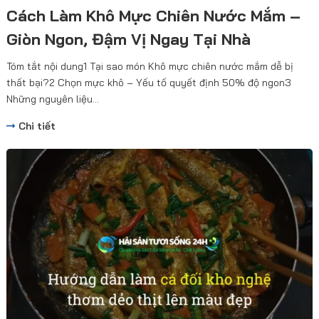
Cách Làm Khô Mực Chiên Nước Mắm –
Giòn Ngon, Đậm Vị Ngay Tại Nhà
Tóm tắt nội dung1 Tại sao món Khô mực chiên nước mắm dễ bị
thất bại?2 Chọn mực khô – Yếu tố quyết định 50% độ ngon3
Những nguyên liệu...
Chi tiết