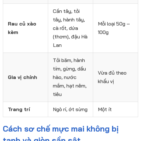
Cần tây, tỏi
tây, hành tây,
Rau củ xào
Mỗi loại 50g –
cà rốt, dứa
kèm
100g
(thơm), đậu Hà
Lan
Tỏi băm, hành
tím, gừng, dầu
Vừa đủ theo
Gia vị chính
hào, nước
khẩu vị
mắm, hạt nêm,
tiêu
Trang trí
Ngò rí, ớt sừng
Một ít
Cách sơ chế mực mai không bị
tanh và giòn sần sật