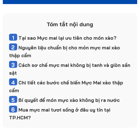
Tóm tắt nội dung
1
Tại sao Mực mai lại ưu tiên cho món xào?
2
Nguyên liệu chuẩn bị cho món mực mai xào
thập cẩm
3
Cách sơ chế mực mai không bị tanh và giòn sần
sật
4
Chi tiết các bước chế biến Mực Mai xào thập
cẩm
5
Bí quyết để món mực xào không bị ra nước
6
Mua mực mai tươi sống ở đâu uy tín tại
TP.HCM?