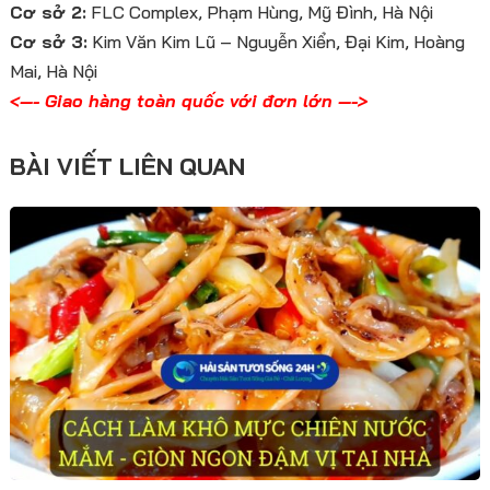
Cơ sở 2:
FLC Complex, Phạm Hùng, Mỹ Đình, Hà Nội
Cơ sở 3:
Kim Văn Kim Lũ – Nguyễn Xiển, Đại Kim, Hoàng
Mai, Hà Nội
<—- Giao hàng toàn quốc với đơn lớn —->
BÀI VIẾT LIÊN QUAN