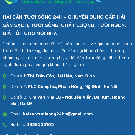
HẢI SẢN TƯƠI SỐNG 24H - CHUYÊN CUNG CẤP HẢI
SẢN SẠCH, TƯƠI SỐNG, CHẤT LƯỢNG, TƯƠI NGON,
GIÁ TỐT CHO MỌI NHÀ
Chúng tôi chuyên cung cấp hải sản các loại, với giá cả cạnh tranh
tốt nhất thị trường, đáp nhu cầu của mọi khách hàng. Phương
châm uy tín làm nên thương hiệu, Hải Sản Tươi Sống 24h rất hân
hạnh được phục vụ quý khách hàng gần xa.
Cơ sở 1:
Thị Trấn Cồn, Hải Hậu, Nam Định
Cơ sở 2:
FLC Complex, Phạm Hùng, Mỹ Đình, Hà Nội
Cơ sở 3:
Kim Văn Kim Lũ - Nguyễn Xiển, Đại Kim, Hoàng
Mai, Hà Nội
Email:
haisantuoisong24hh@gmail.com
Hotline:
0338503105