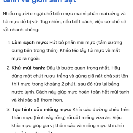
Nhiều người e ngại chế biến mực mai vì phần mai cứng và
túi mực dễ bị vỡ. Tuy nhiên, nếu biết cách, việc sơ chế sẽ
rất nhanh chóng:
Làm sạch mực:
Rút bỏ phần mai mực (tấm xương
cứng bên trong thân). Khéo léo lấy túi mực và mắt
mực ra ngoài.
Khử mùi tanh:
Đây là bước quan trọng nhất. Hãy
dùng một chút rượu trắng và gừng giã nát chà xát lên
thịt mực trong khoảng 2 phút, sau đó rửa lại bằng
nước lạnh. Cách này giúp mực hoàn toàn hết mùi tanh
và khi xào sẽ thơm hơn.
Tạo hình của miếng mực:
Khía các đường chéo trên
thân mực (hình vảy rồng) rồi cắt miếng vừa ăn. Việc
khía mực giúp gia vị thấm sâu và miếng mực khi chín