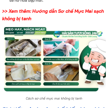
sẽ nở hoa đẹp mắt.
>> Xem thêm:
Hướng dẫn Sơ chế Mực Mai sạch
không bị tanh
Cách sơ chế mực mai không bị tanh