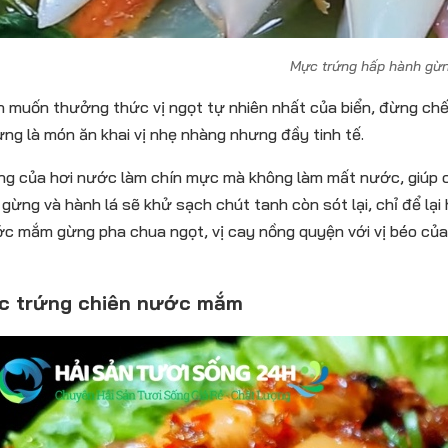
Mực trứng hấp hành gừ
 muốn thưởng thức vị ngọt tự nhiên nhất của biển, đừng chế
ng là món ăn khai vị nhẹ nhàng nhưng đầy tinh tế.
ng của hơi nước làm chín mực mà không làm mất nước, giúp 
gừng và hành lá sẽ khử sạch chút tanh còn sót lại, chỉ để lạ
c mắm gừng pha chua ngọt, vị cay nồng quyện với vị béo củ
ực trứng chiên nước mắm