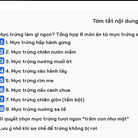
Tóm tắt nội dun
ực trứng làm gì ngon? Tổng hợp 8 món ăn từ mực trứng 
.1
1. Mực trứng hấp hành gừng
.2
2. Mực trứng chiên nước mắm
.3
3. Mực trứng nướng muối ớt
.4
4. Mực trứng xào hành tây
.5
5. Mực trứng rim me
.6
6. Mực trứng nấu canh chua
.7
7. Mực trứng chiên giòn (tẩm bột)
.8
8. Mực trứng nướng sa tế
í quyết chọn mực trứng tươi ngon “trăm con như một”
ưu ý nhỏ khi sơ chế để trứng không bị rơi