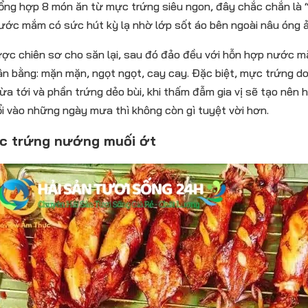
ổng hợp 8 món ăn từ mực trứng siêu ngon, đây chắc chắn là 
ước mắm có sức hút kỳ lạ nhờ lớp sốt áo bên ngoài nâu óng ả
c chiên sơ cho săn lại, sau đó đảo đều với hỗn hợp nước m
ân bằng: mặn mặn, ngọt ngọt, cay cay. Đặc biệt, mực trứng d
vừa tới và phần trứng dẻo bùi, khi thấm đẫm gia vị sẽ tạo nên
i vào những ngày mưa thì không còn gì tuyệt vời hơn.
c trứng nướng muối ớt