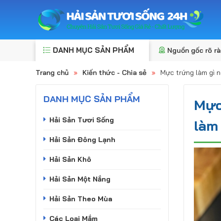
DANH MỤC SẢN PHẨM
Nguồn gốc rõ r
Trang chủ
»
Kiến thức - Chia sẻ
»
Mực trứng làm gì 
DANH MỤC SẢN PHẨM
Mực
Hải Sản Tươi Sống
làm
Hải Sản Đông Lạnh
Hải Sản Khô
Hải Sản Một Nắng
Hải Sản Theo Mùa
Các Loại Mắm