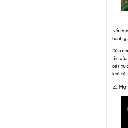
Nếu bạn
hành gừ
Sức nó
ấm của 
bát nướ
khó tả.
2. M