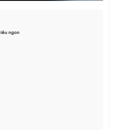
g
siêu ngon