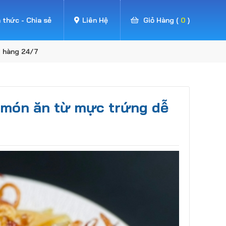
 thức - Chia sẻ
Liên Hệ
Giỏ Hàng (
0
)
o hàng 24/7
 món ăn từ mực trứng dễ