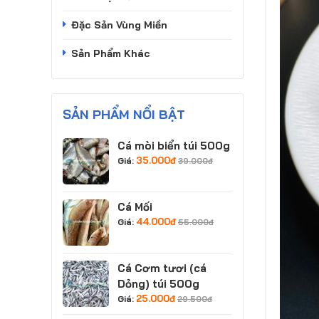
Đặc Sản Vùng Miền
Sản Phẩm Khác
SẢN PHẨM NỔI BẬT
Cá mòi biển túi 500g
35.000
đ
Giá:
39.000
đ
Cá Mối
44.000
đ
Giá:
55.000
đ
Cá Cơm tươi (cá
Dỏng) túi 500g
25.000
đ
Giá:
29.500
đ