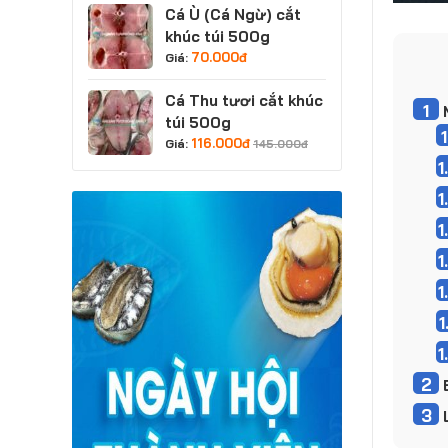
Cá Ù (Cá Ngừ) cắt
khúc túi 500g
70.000
đ
Giá:
Cá Thu tươi cắt khúc
1
M
túi 500g
1
116.000
đ
Giá:
145.000
đ
1
1
1
1
1
1
1
2
B
3
L