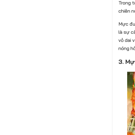
Trong t
chiên n
Mực đượ
là sự c
vỏ dai 
nóng hổ
3. Mự